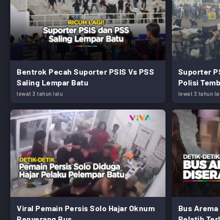
Bentrok Pecah Suporter PSIS Vs PSS
Suporter 
Saling Lempar Batu
Polisi Temb
lewat 3 tahun lalu
lewat 3 tahun la
Viral Pemain Persis Solo Hajar Oknum
Bus Arema 
Penyerang Bus
Pelatih Ter