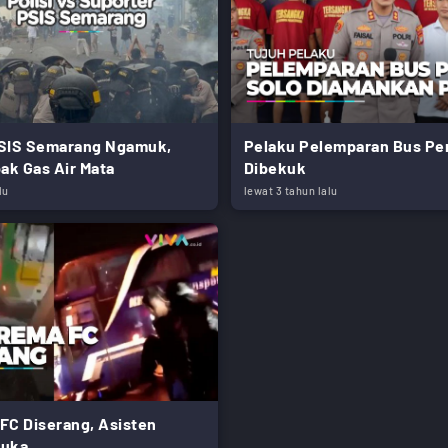
PSIS Semarang Ngamuk,
Pelaku Pelemparan Bus Per
ak Gas Air Mata
Dibekuk
lu
lewat 3 tahun lalu
FC Diserang, Asisten
luka