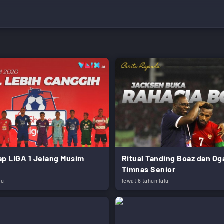
ap LIGA 1 Jelang Musim
Ritual Tanding Boaz dan Og
Timnas Senior
lu
lewat 6 tahun lalu