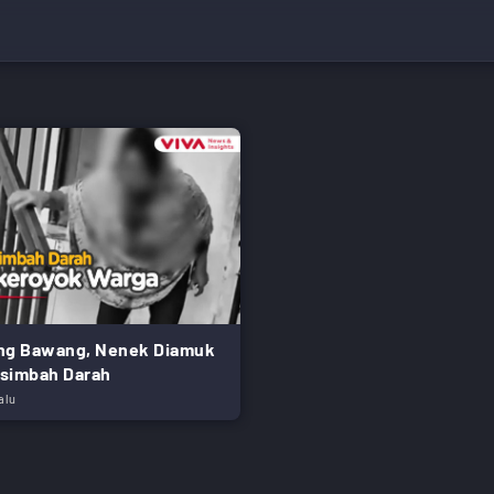
ng Bawang, Nenek Diamuk
simbah Darah
alu