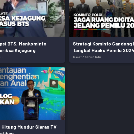
psi BTS, Menkominfo
Strategi Kominfo Gandeng 
eriksa Kejagung
Tangkal Hoaks Pemilu 202
lu
lewat 3 tahun lalu
k Hitung Mundur Siaran TV
atikan