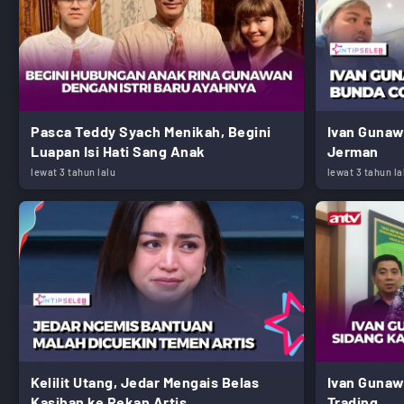
Pasca Teddy Syach Menikah, Begini
Ivan Gunaw
Luapan Isi Hati Sang Anak
Jerman
lewat 3 tahun lalu
lewat 3 tahun la
Kelilit Utang, Jedar Mengais Belas
Ivan Gunaw
Kasihan ke Rekan Artis
Trading