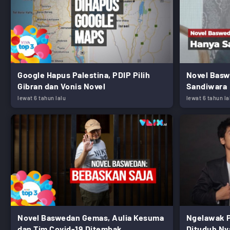
Google Hapus Palestina, PDIP Pilih
Novel Basw
Gibran dan Vonis Novel
Sandiwara
lewat 6 tahun lalu
lewat 6 tahun la
Novel Baswedan Gemas, Aulia Kesuma
Ngelawak P
dan Tim Covid-19 Ditembak
Dituduh Ny