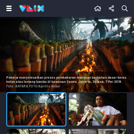
Pekerja menyelesaikan proses pembakaran makanan berbahan dasar beras
ketan atau lemang bambu di kawasan Senen, Jakarta, Selasa, 7 Mei 2019.
Foto:
ANTARA FOTO/Aprillio Akbar