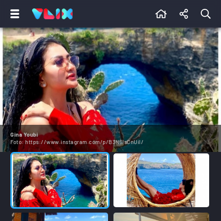
Gina Youbi
Foto:
https://www.instagram.com/p/B3N6IsCnUil/