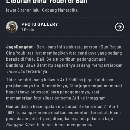
Liburan Gina Youbi di Bali
lewat 6 tahun lalu
Gobang Mahardika
PHOTO GALLERY
7 Photo
JagoDangdut
– Baru-baru ini salah satu personil Duo Racun,
Gina Youbi terlihat membagikan foto cantiknya yang sedang
berada di Pulau Bali. Selain berlibur, pedangdut asal
Bandung, Jawa Barat itu sepertinya sedang mempersiapkan
video clip
terbarunya.
Tidak sendiri, sang kekasih Arif Fadillah juga ikut dalam
perjalanannya itu. Romantisnya, Gina juga sempat membuat
baper (bawa perasaan) para penggemarnya, saat
memamerkan foto siluet bersama Arif ke Instagram.
Namun dalam kesempatan ini, biduanita kelahiran 21 April
1987 itu nampak memanfaatkan momentum tersebut. Enam
pose dalam potret yang dibagikannya ini, pelantun lagu
Sungguh Cinta
itu benar-benar mempesona.