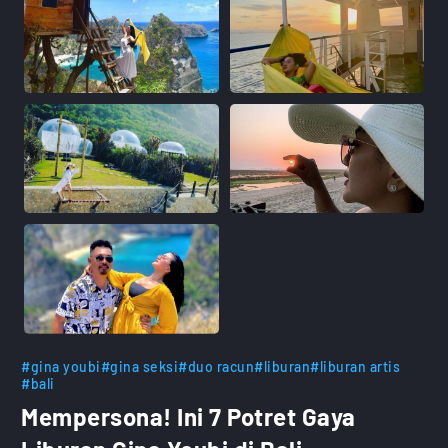
#gina youbi
#gina seksi
#duo racun
#liburan
#liburan artis
#bali
Mempersona! Ini 7 Potret Gaya